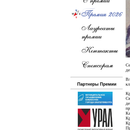
Се
де
В
Партнеры Премии
кл
Кр
Св
д
пр
К
Кр
К
Пр