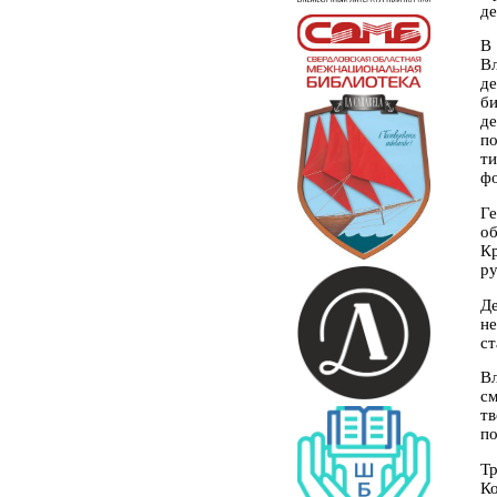
де
В
В
д
б
де
п
т
фо
Г
о
К
ру
Д
н
ст
В
см
т
по
Т
Ко