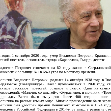
годня, 1 сентября 2020 года, умер Владислав Петрович Крапивин
тский писатель, основатель отряда «Каравелла», Рыцарь детства.
ладислав Петрович скончался на 82 году жизни в Свердловской
инической больнице №1 в 6:40 утра по местному времени.
апивин Владислав Петрович родился 14 октября 1938 года в Тю
ердловске (Екатеринбург). Начал публиковаться в 1960 году, с
есятков рассказов, повестей, романов и сказок. Одни из самых
оизведений: «Мальчик со шпагой», «Журавленок и молнии», «Тро
арронад». Всего было выпущено более 400 изданий книг В
апивина на разных языках мира. Многие произведения были экра
рапивин был удостоен премии Ленинского комсомола в 1974 год
езидента Российской Федерации в 2014-м за вклад в развитие от