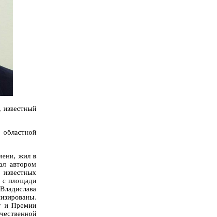
, известный
 областной
мени, жил в
тал автором
 известных
е с площади
ладислава
низированы.
у и Премии
ечественной