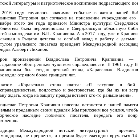
тской литературы и патриотическое воспитание подрастающего по
 2016 году случилось значимое событие в жизни нашей би
ладислав Петрович дал согласие на присвоение учреждению его 
екабре этого же года приказом Министра культуры Свердловск
иблиотека была переименована в Свердловскую областную библ
тей и молодежи им. В.П. Крапивина. А в 2017 году, уже в Крапиви
освящен в Рыцари детства за особый вклад в работу с детьми.
итулом уральского писателя президент Международной ассоциац
ндов Альберт Лиханов.
ерои произведений Владислава Петровича Крапивина — п
бладающие обостренным чувством справедливости. В 1961 году В
рапивиным был создан детский отряд «Каравелла». Владисла
ководил отрядом более тридцати лет.
евизом «Каравеллы» стала клятва: «Я вступлю в бо
есправедливостью, подлостью и жестокостью, где бы их ни встр
ану ждать, когда на защиту правды встанет кто-то раньше меня».
ладислав Петрович Крапивин навсегда останется в нашей памяти
елым и преданным своим идеалам.Мы приложим все усилия, чтоб
ворческое наследие любимого писателя, передать его под
колению.
радиция Международной детской литературной премии, 
мандором, не прервется, и премия будет ежегодно вручаться 14