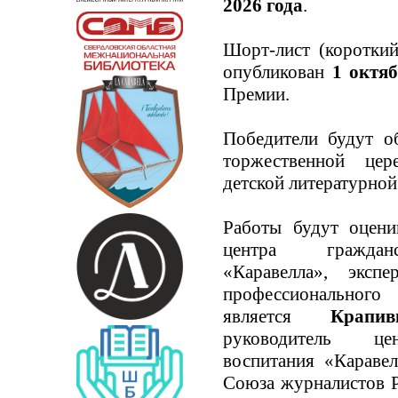
2026 года
.
Шорт-лист (короткий
опубликован
1 октяб
Премии.
Победители будут 
торжественной це
детской литературной
Работы будут оцени
центра гражданск
«Каравелла», эксп
профессиональног
является
Крапи
руководитель цен
воспитания «Карав
Союза журналистов Р